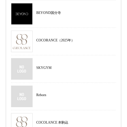
BEYOND国分寺
COCORANCE（2025年）
SKYGYM
Reborn
COCOLANCE 本駒込