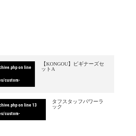
【KONGOU】ビギナーズセ
chive.php
on line
ットA
es/custom-
タフスタッフパワーラ
chive.php
on line
13
ック
es/custom-