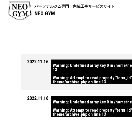
パーソナルジム専門 内装工事サービスサイト
NEO GYM
2022.11.16
Warning
: Undefined array key 0 in
/home/ne
13
Warning
: Attempt to read property "term_id"
theme/archive.php
on line
13
2022.11.16
Warning
: Undefined array key 0 in
/home/ne
Warning
: Attempt to read property "term_id"
theme/archive.php
on line
13